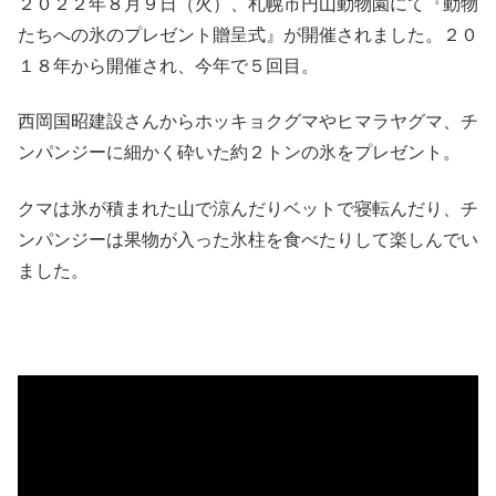
２０２２年８月９日（火）、札幌市円山動物園にて『動物
たちへの氷のプレゼント贈呈式』が開催されました。２０
１８年から開催され、今年で５回目。
西岡国昭建設さんからホッキョクグマやヒマラヤグマ、チ
ンパンジーに細かく砕いた約２トンの氷をプレゼント。
クマは氷が積まれた山で涼んだりベットで寝転んだり、チ
ンパンジーは果物が入った氷柱を食べたりして楽しんでい
ました。