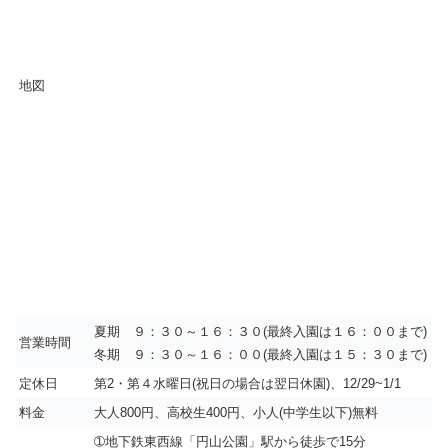
地図
夏期 ９：３０～１６：３０(最終入園は１６：００まで)
営業時間
冬期 ９：３０～１６：００(最終入園は１５：３０まで)
定休日
第2・第４水曜日(祝日の場合は翌日休園)、12/29~1/1
料金
大人800円、高校生400円、小人(中学生以下)無料
➀地下鉄東西線「円山公園」駅から徒歩で15分