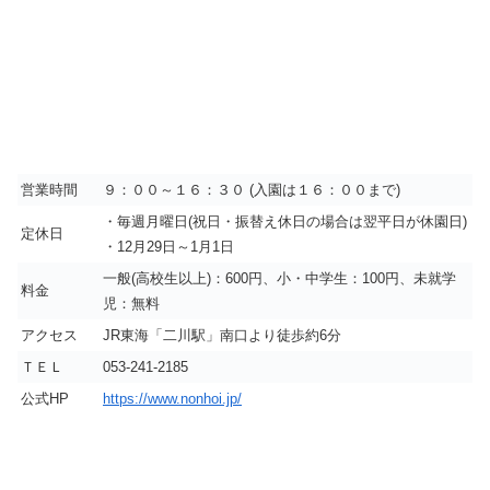
営業時間
９：００～１６：３０ (入園は１６：００まで)
・毎週月曜日(祝日・振替え休日の場合は翌平日が休園日)
定休日
・12月29日～1月1日
一般(高校生以上)：600円、小・中学生：100円、未就学
料金
児：無料
アクセス
JR東海「二川駅」南口より徒歩約6分
ＴＥＬ
053-241-2185
公式HP
https://www.nonhoi.jp/