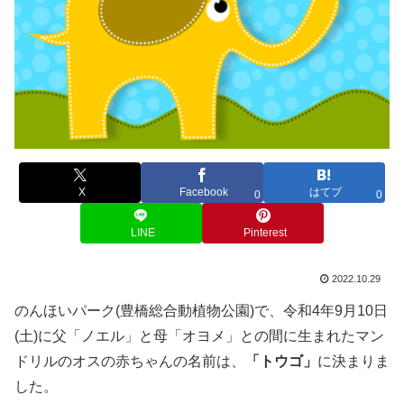
X
Facebook
はてブ
0
0
LINE
Pinterest
2022.10.29
のんほいパーク(豊橋総合動植物公園)で、令和4年9月10日
(土)に父「ノエル」と母「オヨメ」との間に生まれたマン
ドリルのオスの赤ちゃんの名前は、
「トウゴ」
に決まりま
した。