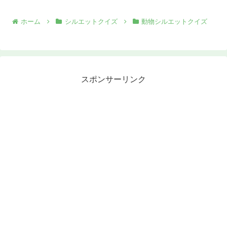
へ
ホーム
シルエットクイズ
動物シルエットクイズ
スポンサーリンク