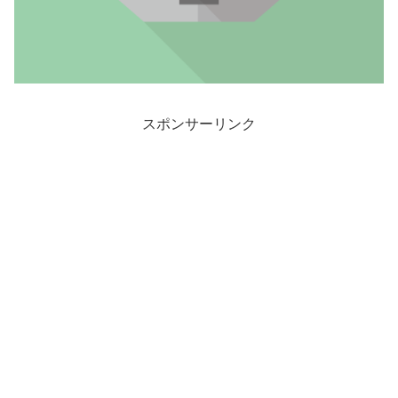
スポンサーリンク