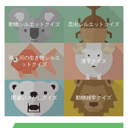
動物シルエットクイズ
昆虫シルエットクイズ
海・川の生き物シルエ
漢字クイズ
ットクイズ
間違いさがしクイズ
動物雑学クイズ