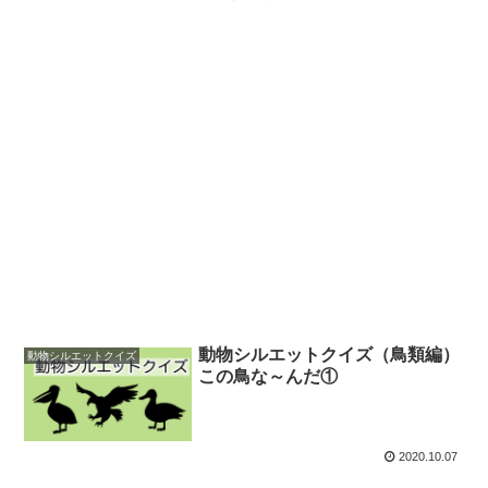
動物シルエットクイズ（鳥類編）
動物シルエットクイズ
この鳥な～んだ①
2020.10.07