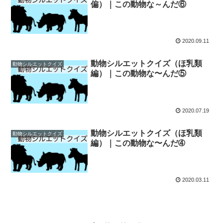
偏）｜この動物な～んだ⑥
2020.09.11
動物シルエットクイズ（ほ乳類
動物シルエットクイズ
編）｜この動物な〜んだ⑤
2020.07.19
動物シルエットクイズ（ほ乳類
動物シルエットクイズ
編）｜この動物な〜んだ➃
2020.03.11