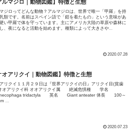
アルマジロ｜動物図鑑】特徴と生態
マジロってどんな動物？アルマジロは、世界で唯一「甲羅」を持
乳類です。名前はスペイン語で「鎧を着たもの」という意味があ
硬い甲羅で体を守っています。主にアメリカ大陸の草原や森林に
し、夜になると活動を始めます。種類によって大きさや...
2020.07.28
オオアリクイ｜動物図鑑】特徴と生態
アリクイ１１月２９日は『世界アリクイの日』アリクイ目(貧歯
) オオアリクイ科 オオアリクイ属 絶滅危惧種 学名
mecophaga tridactyla 英名 Giant anteater 体長 100～
m ...
2020.07.23