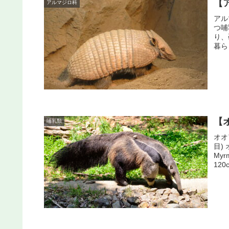
【
アルマジロ科
アル
つ哺
り、
暮ら
【
哺乳類
オオ
目
Myr
120c