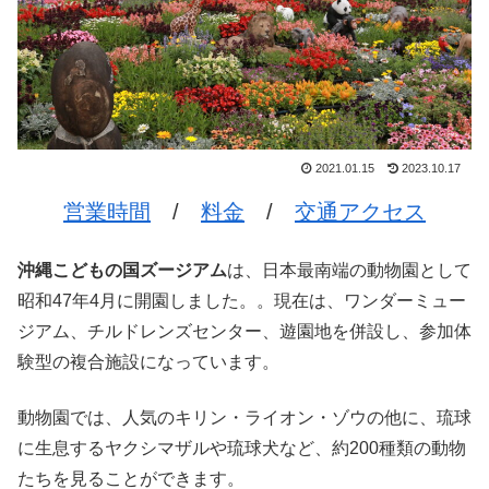
2021.01.15
2023.10.17
営業時間
/
料金
/
交通アクセス
沖縄こどもの国ズージアム
は、日本最南端の動物園として
昭和47年4月に開園しました。。現在は、ワンダーミュー
ジアム、チルドレンズセンター、遊園地を併設し、参加体
験型の複合施設になっています。
動物園では、人気のキリン・ライオン・ゾウの他に、琉球
に生息するヤクシマザルや琉球犬など、約200種類の動物
たちを見ることができます。