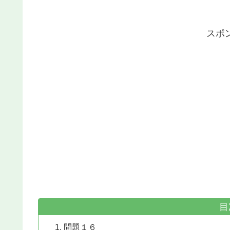
スポ
目
問題１６