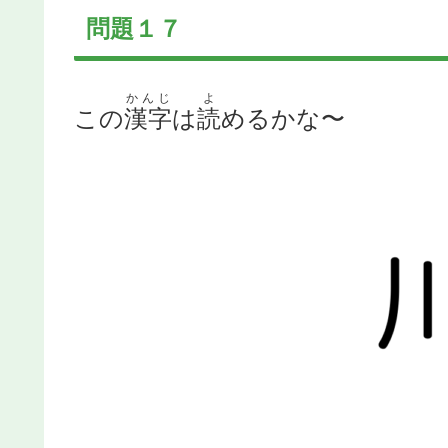
問題１７
かんじ
よ
この
漢字
は
読
めるかな〜