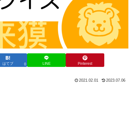
はてブ
LINE
Pinterest
0
2021.02.01
2023.07.06