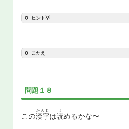
ヒント💡
およ
ヒント：イタチのなかまで
泳
ぐ
こたえ
問題１８
かんじ
よ
この
漢字
は
読
めるかな〜