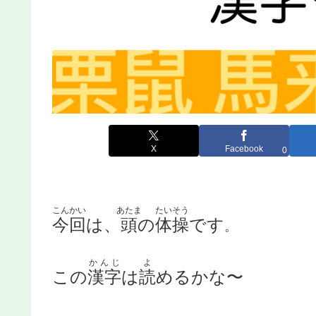
X
Facebook
0
こんかい
あたま
たいそう
今回
は、
頭
の
体操
です
。
かんじ
よ
この
漢字
は
読
めるかな〜