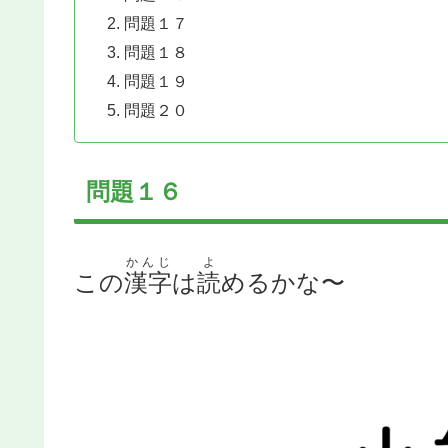
問題１７
問題１８
問題１９
問題２０
問題１６
かんじ
よ
この
漢字
は
読
めるかな〜