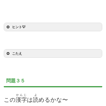
ヒント💡
どうわ
あか
ヒント：
童話
『
赤
ずきんちゃん』
にでてくるよ
こたえ
問題３５
かんじ
よ
この
漢字
は
読
めるかな〜