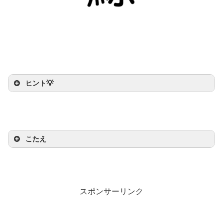
ヒント💡
うみ
せいかつ
ヒント：
海
のなかで
生活
できるよ
しんか
おお
ほにゅうるい
うに
進化
した
大
きな
哺乳類
だよ
こたえ
スポンサーリンク