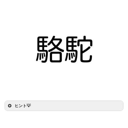
ヒント💡
せなか
ヒント：
背中
にコブがあるよ
さばく