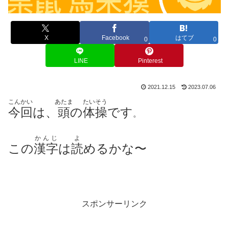
X
Facebook
はてブ
0
0
LINE
Pinterest
2021.12.15
2023.07.06
こんかい
あたま
たいそう
今回
は、
頭
の
体操
です
。
かんじ
よ
この
漢字
は
読
めるかな〜
スポンサーリンク