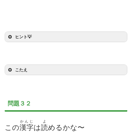
ヒント💡
ぜんしん
はり
ヒント：
全身
を
針
でおおわれてい
るよ
こたえ
問題３２
かんじ
よ
この
漢字
は
読
めるかな〜