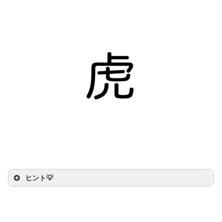
ヒント💡
いち
ばん
ヒント：ネコのなかまで
１
番
おお
きいろ
くろ
きいよ。
黄色
と
黒
のシマシマ