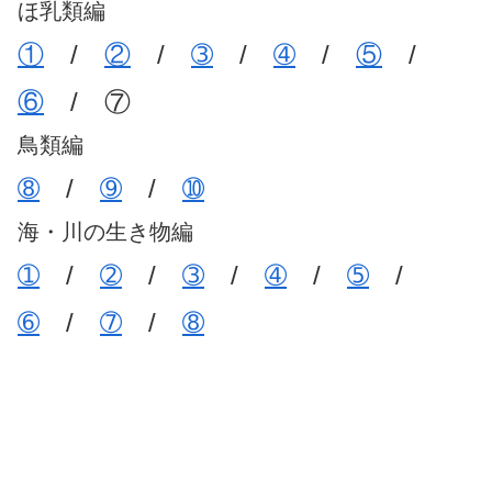
ほ乳類編
①
/
②
/
➂
/
➃
/
⑤
/
⑥
/ ⑦
鳥類編
➇
/
➈
/
➉
海・川の生き物編
➀
/
➁
/
➂
/
➃
/
➄
/
➅
/
➆
/
➇