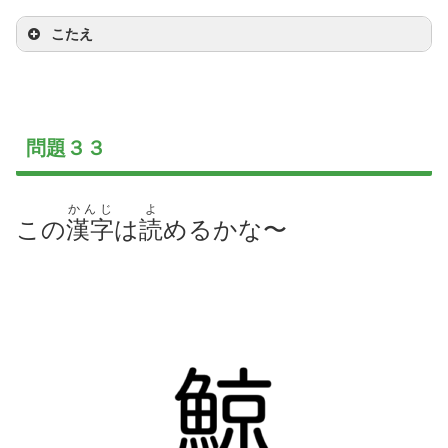
砂漠
こたえ
問題３３
かんじ
よ
この
漢字
は
読
めるかな〜