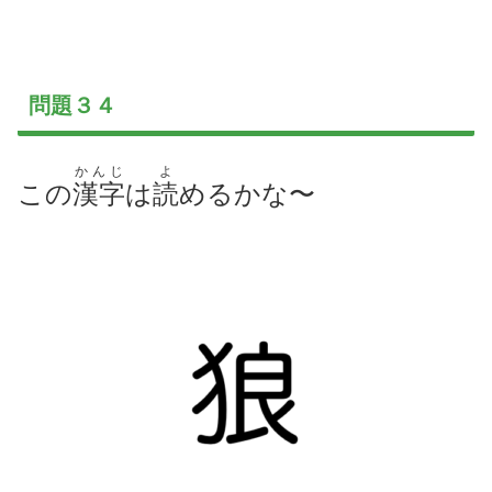
問題３４
かんじ
よ
この
漢字
は
読
めるかな〜