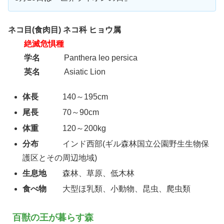
ネコ目(食肉目) ネコ科 ヒョウ属
絶滅危惧種
学名
Panthera leo persica
英名
Asiatic Lion
体長
140～195cm
尾長
70～90cm
体重
120～200kg
分布
インド西部(ギル森林国立公園野生生物保
護区とその周辺地域)
生息地
森林、草原、低木林
食べ物
大型ほ乳類、小動物、昆虫、爬虫類
百獣の王が暮らす森