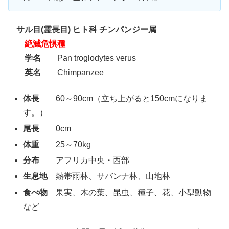
サル目(霊長目) ヒト科 チンパンジー属
絶滅危惧種
学名
Pan troglodytes verus
英名
Chimpanzee
体長
60～90cm（立ち上がると150cmになりま
す。）
尾長
0cm
体重
25～70kg
分布
アフリカ中央・西部
生息地
熱帯雨林、サバンナ林、山地林
食べ物
果実、木の葉、昆虫、種子、花、小型動物
など