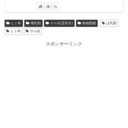
ヒト科
哺乳類
サル目(霊長目)
動物図鑑
ほ乳類
ヒト科
サル目
スポンサーリンク